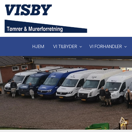
Gå
til
hovedindhold
HJEM
VI TILBYDER
VI FORHANDLER